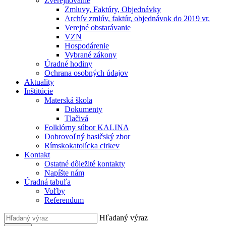
Zverejňovanie
Zmluvy, Faktúry, Objednávky
Archív zmlúv, faktúr, objednávok do 2019 vr.
Verejné obstarávanie
VZN
Hospodárenie
Vybrané zákony
Úradné hodiny
Ochrana osobných údajov
Aktuality
Inštitúcie
Materská škola
Dokumenty
Tlačivá
Folklórny súbor KALINA
Dobrovoľný hasičský zbor
Rímskokatolícka cirkev
Kontakt
Ostatné dôležité kontakty
Napíšte nám
Úradná tabuľa
Voľby
Referendum
Hľadaný výraz