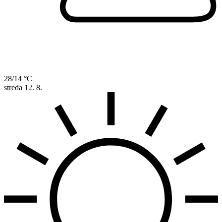
28/14 °C
streda
12. 8.