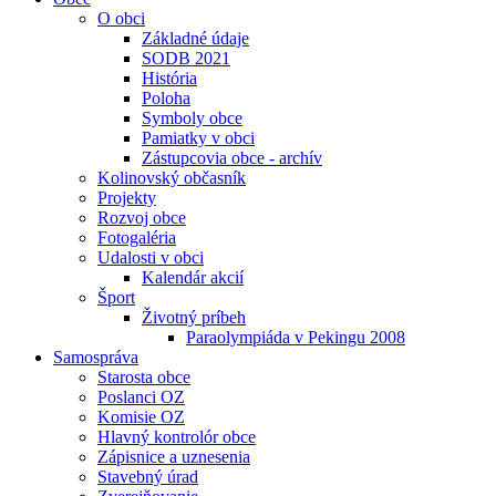
O obci
Základné údaje
SODB 2021
História
Poloha
Symboly obce
Pamiatky v obci
Zástupcovia obce - archív
Kolinovský občasník
Projekty
Rozvoj obce
Fotogaléria
Udalosti v obci
Kalendár akcií
Šport
Životný príbeh
Paraolympiáda v Pekingu 2008
Samospráva
Starosta obce
Poslanci OZ
Komisie OZ
Hlavný kontrolór obce
Zápisnice a uznesenia
Stavebný úrad