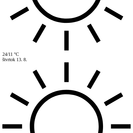
24/11 °C
štvrtok
13. 8.