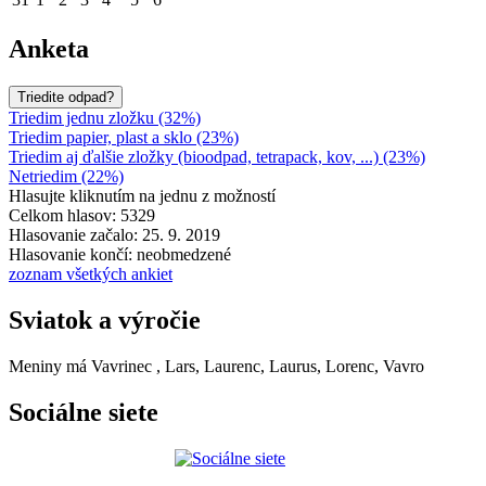
Anketa
Triedite odpad?
Triedim jednu zložku (32%)
Triedim papier, plast a sklo (23%)
Triedim aj ďalšie zložky (bioodpad, tetrapack, kov, ...) (23%)
Netriedim (22%)
Hlasujte kliknutím na jednu z možností
Celkom hlasov: 5329
Hlasovanie začalo: 25. 9. 2019
Hlasovanie končí: neobmedzené
zoznam všetkých ankiet
Sviatok a výročie
Meniny má
Vavrinec
, Lars, Laurenc, Laurus, Lorenc, Vavro
Sociálne siete