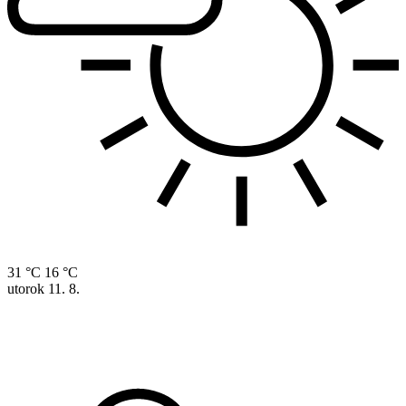
31 °C
16 °C
utorok
11. 8.