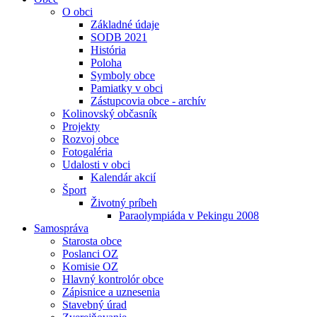
O obci
Základné údaje
SODB 2021
História
Poloha
Symboly obce
Pamiatky v obci
Zástupcovia obce - archív
Kolinovský občasník
Projekty
Rozvoj obce
Fotogaléria
Udalosti v obci
Kalendár akcií
Šport
Životný príbeh
Paraolympiáda v Pekingu 2008
Samospráva
Starosta obce
Poslanci OZ
Komisie OZ
Hlavný kontrolór obce
Zápisnice a uznesenia
Stavebný úrad