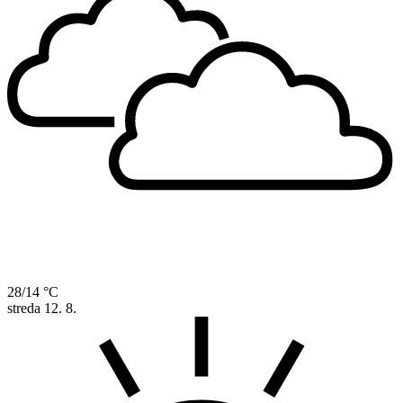
28/14 °C
streda
12. 8.