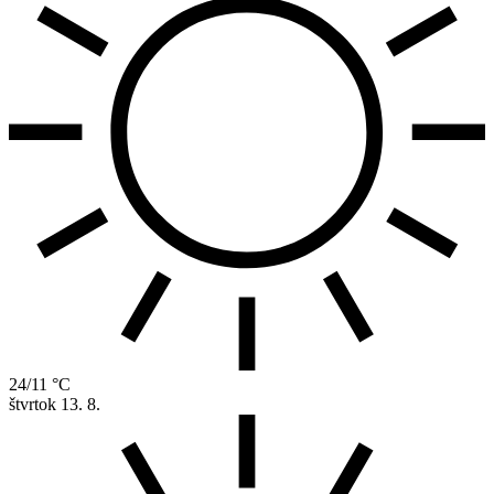
24/11 °C
štvrtok
13. 8.