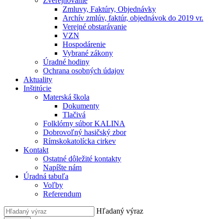
Zverejňovanie
Zmluvy, Faktúry, Objednávky
Archív zmlúv, faktúr, objednávok do 2019 vr.
Verejné obstarávanie
VZN
Hospodárenie
Vybrané zákony
Úradné hodiny
Ochrana osobných údajov
Aktuality
Inštitúcie
Materská škola
Dokumenty
Tlačivá
Folklórny súbor KALINA
Dobrovoľný hasičský zbor
Rímskokatolícka cirkev
Kontakt
Ostatné dôležité kontakty
Napíšte nám
Úradná tabuľa
Voľby
Referendum
Hľadaný výraz