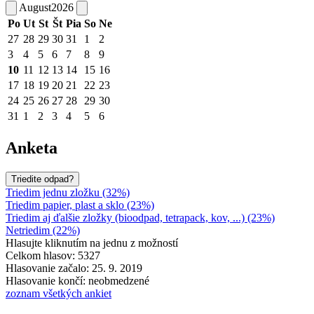
August
2026
Po
Ut
St
Št
Pia
So
Ne
27
28
29
30
31
1
2
3
4
5
6
7
8
9
10
11
12
13
14
15
16
17
18
19
20
21
22
23
24
25
26
27
28
29
30
31
1
2
3
4
5
6
Anketa
Triedite odpad?
Triedim jednu zložku (32%)
Triedim papier, plast a sklo (23%)
Triedim aj ďalšie zložky (bioodpad, tetrapack, kov, ...) (23%)
Netriedim (22%)
Hlasujte kliknutím na jednu z možností
Celkom hlasov: 5327
Hlasovanie začalo: 25. 9. 2019
Hlasovanie končí: neobmedzené
zoznam všetkých ankiet