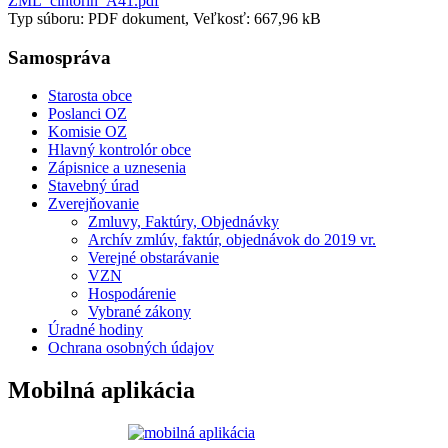
ZML_cintorin_A41.pdf
Typ súboru: PDF dokument, Veľkosť: 667,96 kB
Samospráva
Starosta obce
Poslanci OZ
Komisie OZ
Hlavný kontrolór obce
Zápisnice a uznesenia
Stavebný úrad
Zverejňovanie
Zmluvy, Faktúry, Objednávky
Archív zmlúv, faktúr, objednávok do 2019 vr.
Verejné obstarávanie
VZN
Hospodárenie
Vybrané zákony
Úradné hodiny
Ochrana osobných údajov
Mobilná aplikácia