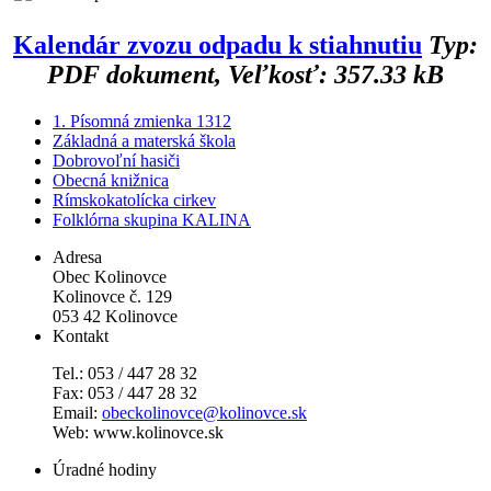
Kalendár zvozu odpadu k stiahnutiu
Typ:
PDF dokument, Veľkosť: 357.33 kB
1. Písomná zmienka 1312
Základná a materská škola
Dobrovoľní hasiči
Obecná knižnica
Rímskokatolícka cirkev
Folklórna skupina KALINA
Adresa
Obec Kolinovce
Kolinovce č. 129
053 42 Kolinovce
Kontakt
Tel.: 053 / 447 28 32
Fax: 053 / 447 28 32
Email:
obeckolinovce@kolinovce.sk
Web: www.kolinovce.sk
Úradné hodiny