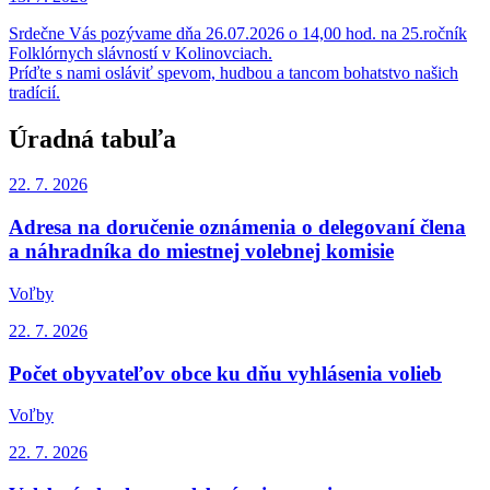
Srdečne Vás pozývame dňa 26.07.2026 o 14,00 hod. na 25.ročník
Folklórnych slávností v Kolinovciach.
Príďte s nami osláviť spevom, hudbou a tancom bohatstvo našich
tradícií.
Úradná tabuľa
22. 7.
2026
Adresa na doručenie oznámenia o delegovaní člena
a náhradníka do miestnej volebnej komisie
Voľby
22. 7.
2026
Počet obyvateľov obce ku dňu vyhlásenia volieb
Voľby
22. 7.
2026