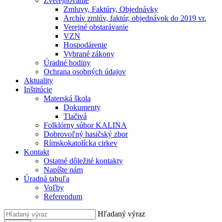
Zverejňovanie
Zmluvy, Faktúry, Objednávky
Archív zmlúv, faktúr, objednávok do 2019 vr.
Verejné obstarávanie
VZN
Hospodárenie
Vybrané zákony
Úradné hodiny
Ochrana osobných údajov
Aktuality
Inštitúcie
Materská škola
Dokumenty
Tlačivá
Folklórny súbor KALINA
Dobrovoľný hasičský zbor
Rímskokatolícka cirkev
Kontakt
Ostatné dôležité kontakty
Napíšte nám
Úradná tabuľa
Voľby
Referendum
Hľadaný výraz