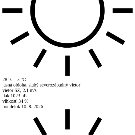
28 °C
13 °C
jasná obloha, slabý severozápadný vietor
vietor
SZ
,
2.1 m/s
tlak
1023 hPa
vlhkosť
34 %
pondelok 10. 8. 2026