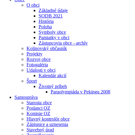
O obci
Základné údaje
SODB 2021
História
Poloha
Symboly obce
Pamiatky v obci
Zástupcovia obce - archív
Kolinovský občasník
Projekty
Rozvoj obce
Fotogaléria
Udalosti v obci
Kalendár akcií
Šport
Životný príbeh
Paraolympiáda v Pekingu 2008
Samospráva
Starosta obce
Poslanci OZ
Komisie OZ
Hlavný kontrolór obce
Zápisnice a uznesenia
Stavebný úrad