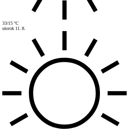
33/15 °C
utorok
11. 8.