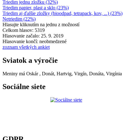
Triedim jednu zložku (32%)
Triedim papier, plast a sklo (23%)
Triedim aj ďalšie zložky (bioodpad, tetrapack, kov, ...) (23%)
Netriedim (22%)
Hlasujte kliknutím na jednu z možností
Celkom hlasov: 5319
Hlasovanie začalo: 25. 9. 2019
Hlasovanie končí: neobmedzené
zoznam všetkých ankiet
Sviatok a výročie
Meniny má
Oskár
, Donát, Hartvig, Virgín, Donáta, Virgínia
Sociálne siete
GDPR