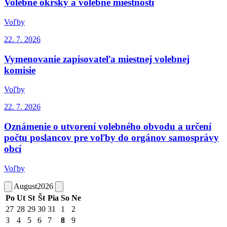
Volebné okrsky a volebné miestnosti
Voľby
22. 7.
2026
Vymenovanie zapisovateľa miestnej volebnej
komisie
Voľby
22. 7.
2026
Oznámenie o utvorení volebného obvodu a určení
počtu poslancov pre voľby do orgánov samosprávy
obcí
Voľby
August
2026
Po
Ut
St
Št
Pia
So
Ne
27
28
29
30
31
1
2
3
4
5
6
7
8
9