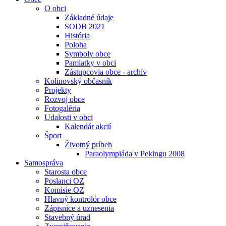
O obci
Základné údaje
SODB 2021
História
Poloha
Symboly obce
Pamiatky v obci
Zástupcovia obce - archív
Kolinovský občasník
Projekty
Rozvoj obce
Fotogaléria
Udalosti v obci
Kalendár akcií
Šport
Životný príbeh
Paraolympiáda v Pekingu 2008
Samospráva
Starosta obce
Poslanci OZ
Komisie OZ
Hlavný kontrolór obce
Zápisnice a uznesenia
Stavebný úrad