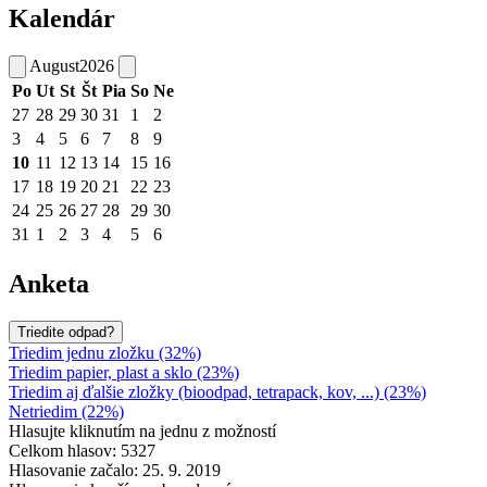
Kalendár
August
2026
Po
Ut
St
Št
Pia
So
Ne
27
28
29
30
31
1
2
3
4
5
6
7
8
9
10
11
12
13
14
15
16
17
18
19
20
21
22
23
24
25
26
27
28
29
30
31
1
2
3
4
5
6
Anketa
Triedite odpad?
Triedim jednu zložku (32%)
Triedim papier, plast a sklo (23%)
Triedim aj ďalšie zložky (bioodpad, tetrapack, kov, ...) (23%)
Netriedim (22%)
Hlasujte kliknutím na jednu z možností
Celkom hlasov: 5327
Hlasovanie začalo: 25. 9. 2019