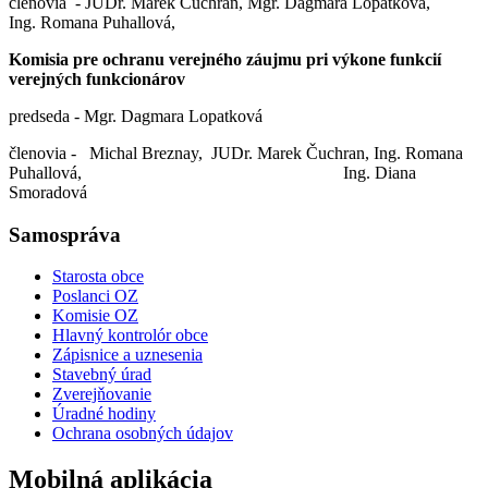
členovia - JUDr. Marek Čuchran, Mgr. Dagmara Lopatková,
Ing. Romana Puhallová,
Komisia pre ochranu verejného záujmu pri výkone funkcií
verejných funkcionárov
predseda - Mgr. Dagmara Lopatková
členovia - Michal Breznay, JUDr. Marek Čuchran, Ing. Romana
Puhallová, Ing. Diana
Smoradová
Samospráva
Starosta obce
Poslanci OZ
Komisie OZ
Hlavný kontrolór obce
Zápisnice a uznesenia
Stavebný úrad
Zverejňovanie
Úradné hodiny
Ochrana osobných údajov
Mobilná aplikácia