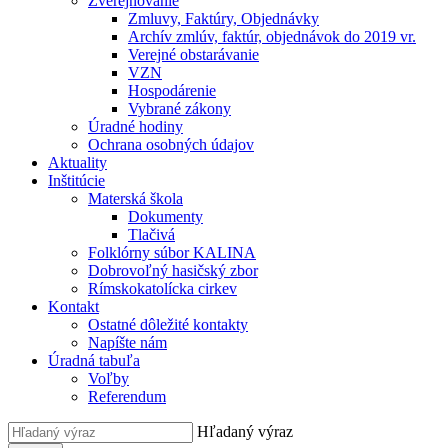
Zverejňovanie
Zmluvy, Faktúry, Objednávky
Archív zmlúv, faktúr, objednávok do 2019 vr.
Verejné obstarávanie
VZN
Hospodárenie
Vybrané zákony
Úradné hodiny
Ochrana osobných údajov
Aktuality
Inštitúcie
Materská škola
Dokumenty
Tlačivá
Folklórny súbor KALINA
Dobrovoľný hasičský zbor
Rímskokatolícka cirkev
Kontakt
Ostatné dôležité kontakty
Napíšte nám
Úradná tabuľa
Voľby
Referendum
Hľadaný výraz