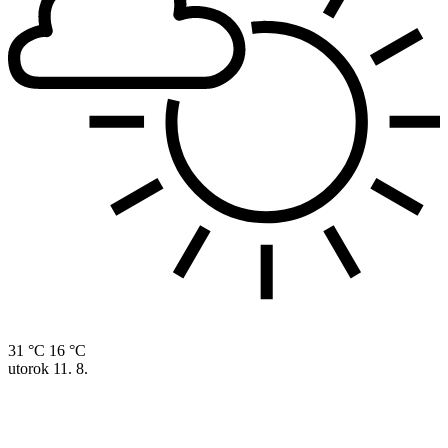
31 °C
16 °C
utorok
11. 8.