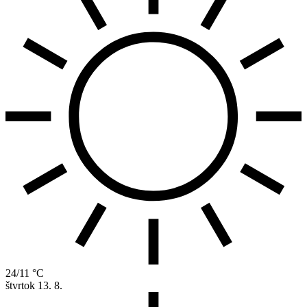
24/11 °C
štvrtok
13. 8.