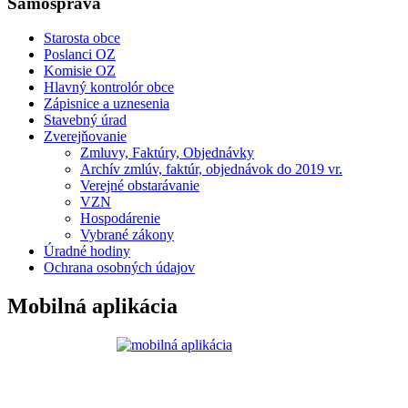
Samospráva
Starosta obce
Poslanci OZ
Komisie OZ
Hlavný kontrolór obce
Zápisnice a uznesenia
Stavebný úrad
Zverejňovanie
Zmluvy, Faktúry, Objednávky
Archív zmlúv, faktúr, objednávok do 2019 vr.
Verejné obstarávanie
VZN
Hospodárenie
Vybrané zákony
Úradné hodiny
Ochrana osobných údajov
Mobilná aplikácia