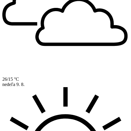
26/15 °C
nedeľa
9. 8.