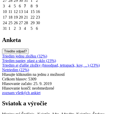
27
28
29
30
31
1
2
3
4
5
6
7
8
9
10
11
12
13
14
15
16
17
18
19
20
21
22
23
24
25
26
27
28
29
30
31
1
2
3
4
5
6
Anketa
Triedite odpad?
Triedim jednu zložku (32%)
Triedim papier, plast a sklo (23%)
Triedim aj ďalšie zložky (bioodpad, tetrapack, kov, ...) (23%)
Netriedim (22%)
Hlasujte kliknutím na jednu z možností
Celkom hlasov: 5309
Hlasovanie začalo: 25. 9. 2019
Hlasovanie končí: neobmedzené
zoznam všetkých ankiet
Sviatok a výročie