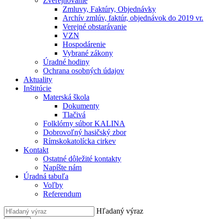
Zverejňovanie
Zmluvy, Faktúry, Objednávky
Archív zmlúv, faktúr, objednávok do 2019 vr.
Verejné obstarávanie
VZN
Hospodárenie
Vybrané zákony
Úradné hodiny
Ochrana osobných údajov
Aktuality
Inštitúcie
Materská škola
Dokumenty
Tlačivá
Folklórny súbor KALINA
Dobrovoľný hasičský zbor
Rímskokatolícka cirkev
Kontakt
Ostatné dôležité kontakty
Napíšte nám
Úradná tabuľa
Voľby
Referendum
Hľadaný výraz