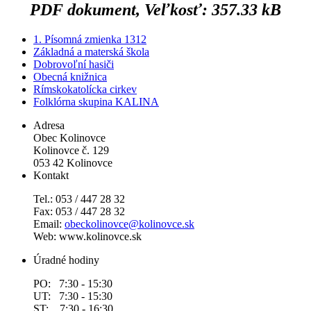
PDF dokument, Veľkosť: 357.33 kB
1. Písomná zmienka 1312
Základná a materská škola
Dobrovoľní hasiči
Obecná knižnica
Rímskokatolícka cirkev
Folklórna skupina KALINA
Adresa
Obec Kolinovce
Kolinovce č. 129
053 42 Kolinovce
Kontakt
Tel.: 053 / 447 28 32
Fax: 053 / 447 28 32
Email:
obeckolinovce@kolinovce.sk
Web: www.kolinovce.sk
Úradné hodiny
PO: 7:30 - 15:30
UT: 7:30 - 15:30
ST: 7:30 - 16:30