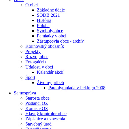
O obci
Základné údaje
SODB 2021
História
Poloha
Symboly obce
Pamiatky v obci
Zástupcovia obce - archív
Kolinovský občasník
Projekty
Rozvoj obce
Fotogaléria
Udalosti v obci
Kalendár akcií
Šport
Životný príbeh
Paraolympiáda v Pekingu 2008
Samospráva
Starosta obce
Poslanci OZ
Komisie OZ
Hlavný kontrolór obce
Zápisnice a uznesenia
Stavebný úrad