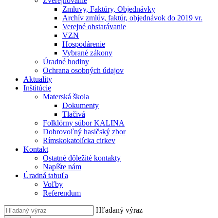
Zverejňovanie
Zmluvy, Faktúry, Objednávky
Archív zmlúv, faktúr, objednávok do 2019 vr.
Verejné obstarávanie
VZN
Hospodárenie
Vybrané zákony
Úradné hodiny
Ochrana osobných údajov
Aktuality
Inštitúcie
Materská škola
Dokumenty
Tlačivá
Folklórny súbor KALINA
Dobrovoľný hasičský zbor
Rímskokatolícka cirkev
Kontakt
Ostatné dôležité kontakty
Napíšte nám
Úradná tabuľa
Voľby
Referendum
Hľadaný výraz