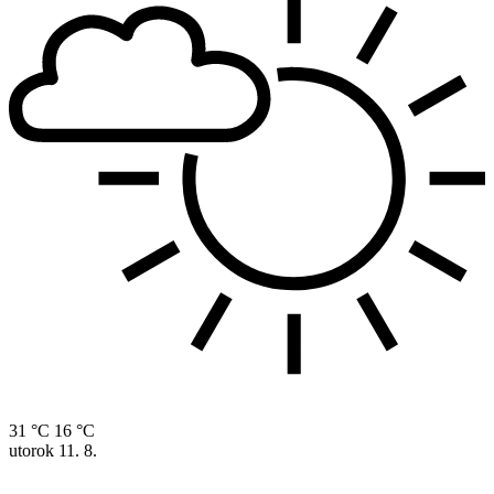
31 °C
16 °C
utorok
11. 8.