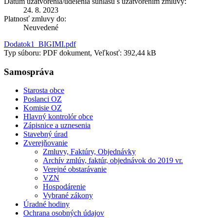
Dátum uzatvorenia/udelenia súhlasu s uzatvorením zmluvy:
24. 8. 2023
Platnosť zmluvy do:
Neuvedené
Dodatok1_BIGIMI.pdf
Typ súboru: PDF dokument, Veľkosť: 392,44 kB
Samospráva
Starosta obce
Poslanci OZ
Komisie OZ
Hlavný kontrolór obce
Zápisnice a uznesenia
Stavebný úrad
Zverejňovanie
Zmluvy, Faktúry, Objednávky
Archív zmlúv, faktúr, objednávok do 2019 vr.
Verejné obstarávanie
VZN
Hospodárenie
Vybrané zákony
Úradné hodiny
Ochrana osobných údajov