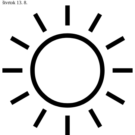
štvrtok
13. 8.