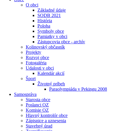
O obci
Základné údaje
SODB 2021
História
Poloha
Symboly obce
Pamiatky v obci
Zástupcovia obce - archív
Kolinovský občasník
Projekty
Rozvoj obce
Fotogaléria
Udalosti v obci
Kalendár akcií
Šport
Životný príbeh
Paraolympiáda v Pekingu 2008
Samospráva
Starosta obce
Poslanci OZ
Komisie OZ
Hlavný kontrolór obce
Zápisnice a uznesenia
Stavebný úrad