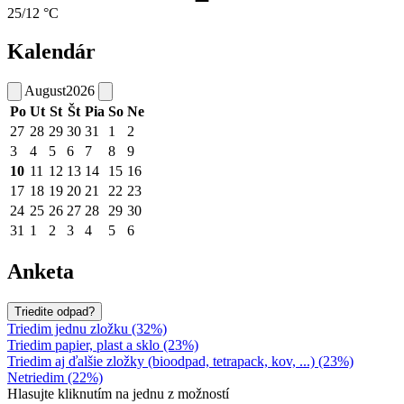
25/12 °C
Kalendár
August
2026
Po
Ut
St
Št
Pia
So
Ne
27
28
29
30
31
1
2
3
4
5
6
7
8
9
10
11
12
13
14
15
16
17
18
19
20
21
22
23
24
25
26
27
28
29
30
31
1
2
3
4
5
6
Anketa
Triedite odpad?
Triedim jednu zložku (32%)
Triedim papier, plast a sklo (23%)
Triedim aj ďalšie zložky (bioodpad, tetrapack, kov, ...) (23%)
Netriedim (22%)
Hlasujte kliknutím na jednu z možností